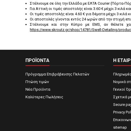
Στέλνουμε σε όλη την Ελλάδα με ΕΛΤΑ Courier (Πόρτα-Πό
Για Αττική οι τιμές αποστολής είναι 3.60 € μέχρι 3 κιλά κα
Οι τιμές αποστολής είναι 4.60 € για δέματα μέχρι 3 κιλά κ
Οι αποστολές γίνονται εντός 24 ωρών από την στιγμή επ
Στέλνουμε και στην Κύπρο με EMS, αν θέλετε χα
https://www.skroutz.gr/shop/14781/Swell-Detailing/produc
ΠΡΟΪΟΝΤΑ
Η ΕΤΑΙΡ
Πρόγραμμα Επιβράβευσης Πελατών
Πληρωμές
Πτώση τιμών
Νομικά στ
Νέα Προϊόντα
Γενικοί Ό
Καλύτερες Πωλήσεις
Σχετικά μ
Secure pa
Privacy Pol
Επικοινων
sitemap