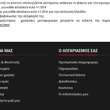
ρτα) το κόστος υπολογίζεται αυτόματα, ανάλογα το βάρος και τον προορ
ι για κάθε επιπλέον κιλό +1.30 €
αι για κάθε επιπλέον κιλό +1.30 € για την υπόλοιπη Ελλάδα.
ιβεβαίωσης της εξόφλησή της.
μηλότερες χρεώσεις μεταφορικών μπορείτε να κάνετε την παρα
ts.html
ΙΑ ΜΑΣ
Ο ΛΟΓΑΡΙΑΣΜΌΣ ΣΑΣ
 & Αποστολή
Προσωπικές πληροφορίες
οιχεία
Παραγγελίες
ροι χρήσης
Πιστωτικά δελτία
ε εμάς
Διευθύνσεις
yment
Κουπόνια
icy
Οι ειδοποιήσεις μου
ήστε μαζί μας