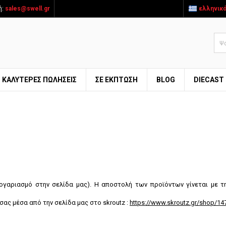
ή:
sales@swell.gr
ελληνικ
ΚΑΛΎΤΕΡΕΣ ΠΩΛΉΣΕΙΣ
ΣΕ ΕΚΠΤΩΣΗ
BLOG
DIECAST
ογαριασμό στην σελίδα μας). Η αποστολή των προϊόντων γίνεται με τ
σας μέσα από την σελίδα μας στο skroutz :
https://www.skroutz.gr/shop/147