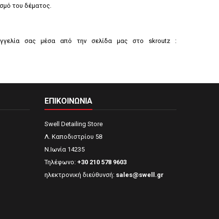
ισμό του δέματος.
γγελία σας μέσα από την σελίδα μας στο skroutz :
ΕΠΙΚΟΙΝΩΝΊΑ
Swell Detailing Store
Λ. Καποδιστρίου 58
Ν.Ιωνία 14235
Τηλέφωνο:
+30 210 578 9603
ηλεκτρονική διεύθυνσή:
sales@swell.gr