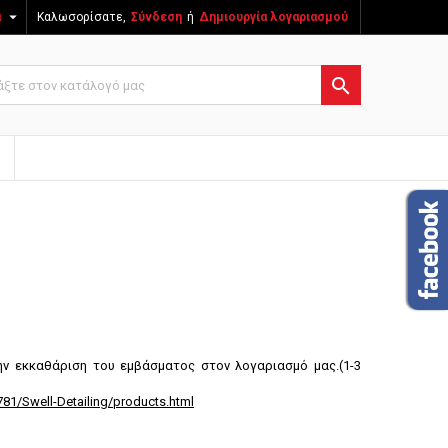

ά
Καλωσορίσατε,
Σύνδεση
ή
Δημιουργία λογαριασμού

ην εκκαθάριση του εμβάσματος στον λογαριασμό μας.(1-3
81/Swell-Detailing/products.html