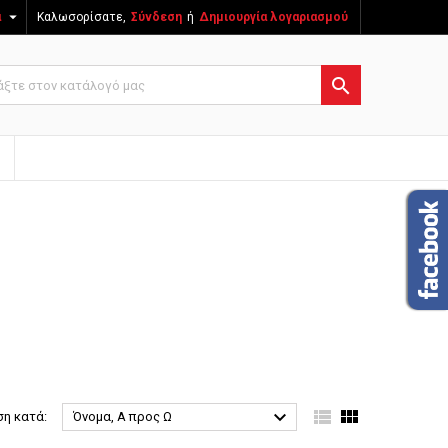

ά
Καλωσορίσατε,
Σύνδεση
ή
Δημιουργία λογαριασμού




ση κατά:
Όνομα, Α προς Ω