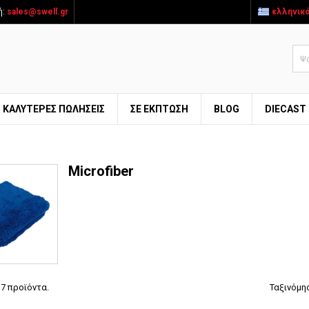
ή:
sales@swell.gr
ελληνικ
ΚΑΛΎΤΕΡΕΣ ΠΩΛΉΣΕΙΣ
ΣΕ ΕΚΠΤΩΣΗ
BLOG
DIECAST
Microfiber
7 προϊόντα.
Ταξινόμη