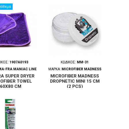
πόθεμα
ΙΚΌΣ:
1907A0193
ΚΩΔΙΚΌΣ:
MM-31
MA-FRA MANIAC LINE
ΜΆΡΚΑ:
MICROFIBER MADNESS
RA SUPER DRYER
MICROFIBER MADNESS
ROFIBER TOWEL
DROPNETIC MINI 15 CM
60X80 CM
(2 PCS)