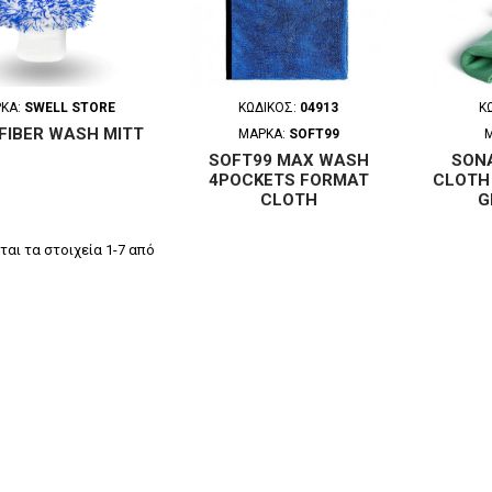
ΚΑ:
SWELL STORE
ΚΩΔΙΚΌΣ:
04913
Κ
FIBER WASH MITT
ΜΆΡΚΑ:
SOFT99
SOFT99 MAX WASH
SON
4POCKETS FORMAT
CLOTH 
CLOTH
G
ται τα στοιχεία 1-7 από