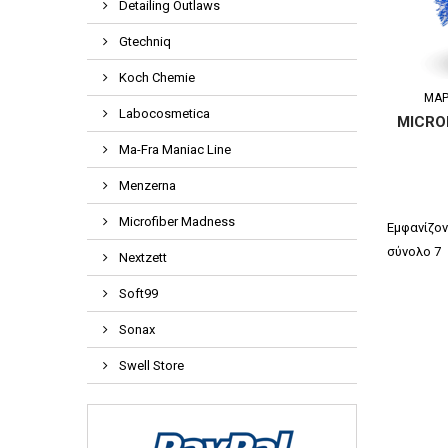
Detailing Outlaws
Gtechniq
Koch Chemie
ΜΆΡ
Labocosmetica
MICRO
Ma-Fra Maniac Line
Menzerna
Microfiber Madness
Εμφανίζον
σύνολο 7
Nextzett
Soft99
Sonax
Swell Store