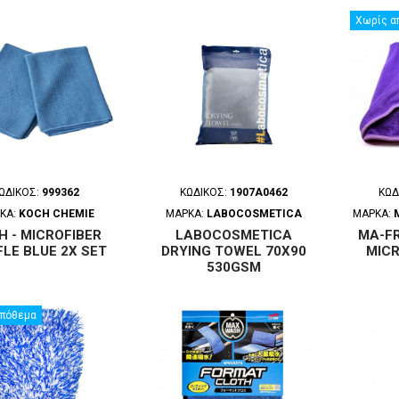
Χωρίς α
ΩΔΙΚΌΣ:
999362
ΚΩΔΙΚΌΣ:
1907A0462
ΚΩΔ
ΚΑ:
KOCH CHEMIE
ΜΆΡΚΑ:
LABOCOSMETICA
ΜΆΡΚΑ:
H - MICROFIBER
LABOCOSMETICA
MA-F
LE BLUE 2X SET
DRYING TOWEL 70X90
MIC
530GSM
απόθεμα