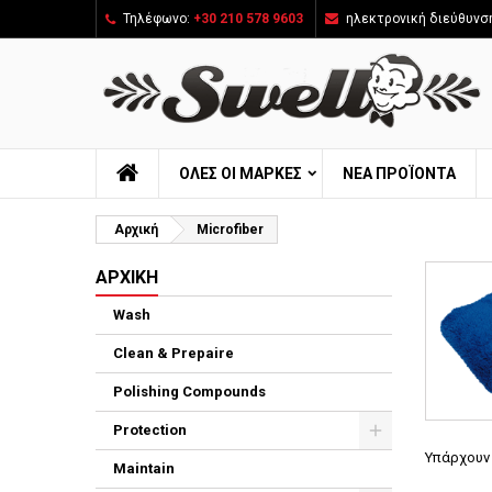
Τηλέφωνο:
+30 210 578 9603
ηλεκτρονική διεύθυνσ
ΌΛΕΣ ΟΙ ΜΆΡΚΕΣ
ΝΈΑ ΠΡΟΪΌΝΤΑ
Αρχική
Microfiber
ΑΡΧΙΚΉ
Wash
Clean & Prepaire
Polishing Compounds
Protection
Υπάρχουν 
Maintain