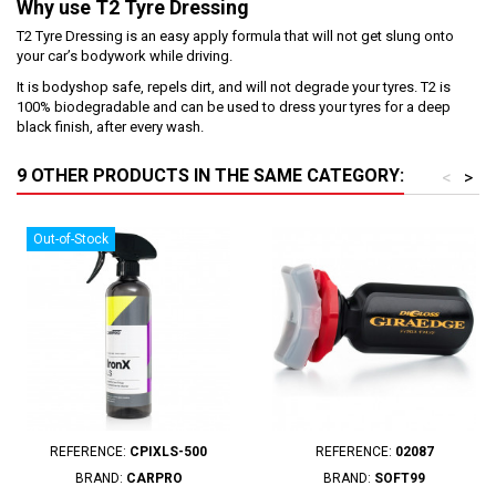
Why use
T2 Tyre Dressing
T2 Tyre Dressing is an easy apply formula that will not get slung onto
your car’s bodywork while driving.
It is bodyshop safe, repels dirt, and will not degrade your tyres. T2 is
100% biodegradable and can be used to dress your tyres for a deep
black finish, after every wash.
9 OTHER PRODUCTS IN THE SAME CATEGORY:
<
>
Out-of-Stock
REFERENCE:
CPIXLS-500
REFERENCE:
02087
BRAND:
CARPRO
BRAND:
SOFT99