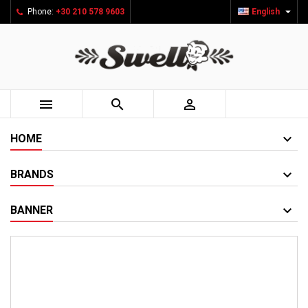

Phone:
+30 210 578 9603
English



HOME
BRANDS
BANNER